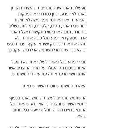
מפעילת האתר אינה מתחייבת שהשירות הניתן
באתר לא יופרע, יינתן כסדרו ללא הפסקות
והפרעות ו\או יהא חסין מפני גישה לא חוקית
למחשבי האתר, נזקים, קלקולים, תקלות, כשלים
בחומרה, תוכנה או בקווי התקשורת אצל האתר
או מי מספקיו או ייפגע מכל סיבה אחרת, ולא
תהיה אחראית לכל נזק ישיר או עקיף, עגמת נפש
וכיוצא בכך שייגרמו למשתמש או לרכושו עקב כך.
מבלי לפגוע בכל האמור לעיל, לא תישא מפעיל
האתר בסכום נזק העולה על מחיר המוצרים אשר
הוזמנו ושולמו עד אותה עת על-ידי המשתמש.
הצהרת המשתמש וזכות השימוש באתר
המשתמש מתחייב לעשות שימוש באתר בכפוף
לתנאי השימוש ומצהיר כי הוא יודע שהאתר וכל
המובא בו אינו מהווה תחליף לייעוץ בכל תחום
שהוא.
מפעילת האתר עושה מאמצים רבים לרכז ולעבד