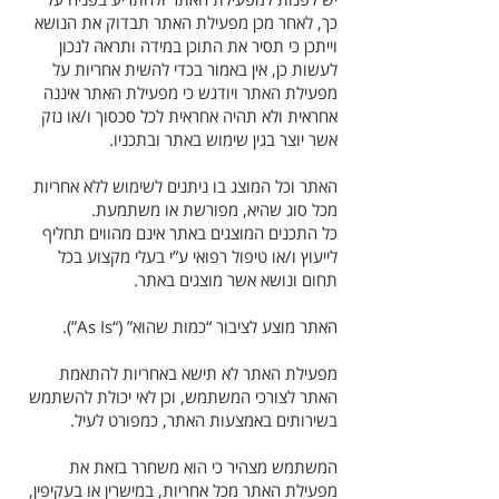
כך, לאחר מכן מפעילת האתר תבדוק את הנושא
וייתכן כי תסיר את התוכן במידה ותראה לנכון
לעשות כן, אין באמור בכדי להשית אחריות על
מפעילת האתר ויודגש כי מפעילת האתר איננה
אחראית ולא תהיה אחראית לכל סכסוך ו/או נזק
אשר יוצר בגין שימוש באתר ובתכניו.
האתר וכל המוצג בו ניתנים לשימוש ללא אחריות
מכל סוג שהיא, מפורשת או משתמעת.
כל התכנים המוצגים באתר אינם מהווים תחליף
לייעוץ ו/או טיפול רפואי ע”י בעלי מקצוע בכל
תחום ונושא אשר מוצגים באתר.
האתר מוצע לציבור “כמות שהוא” (“As Is”).
מפעילת האתר לא תישא באחריות להתאמת
האתר לצורכי המשתמש, וכן לאי יכולת להשתמש
בשירותים באמצעות האתר, כמפורט לעיל.
המשתמש מצהיר כי הוא משחרר בזאת את
מפעילת האתר מכל אחריות, במישרין או בעקיפין,