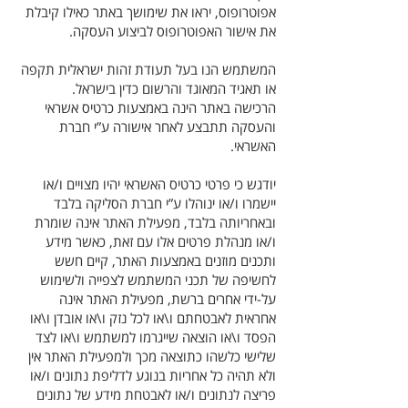
אפוטרופוס, יראו את שימושך באתר כאילו קיבלת
את אישור האפוטרופוס לביצוע העסקה.
המשתמש הנו בעל תעודת זהות ישראלית תקפה
או תאגיד המאוגד והרשום כדין בישראל.
הרכישה באתר הינה באמצעות כרטיס אשראי
והעסקה תתבצע לאחר אישורה ע”י חברת
האשראי.
יודגש כי פרטי כרטיס האשראי יהיו מצויים ו/או
יישמרו ו/או ינוהלו ע”י חברת הסליקה בלבד
ובאחריותה בלבד, מפעילת האתר אינה שומרת
ו/או מנהלת פרטים אלו עם זאת, כאשר מידע
ותכנים מוזנים באמצעות האתר, קיים חשש
לחשיפה של תכני המשתמש לצפייה ולשימוש
על-ידי אחרים ברשת, מפעילת האתר אינה
אחראית לאבטחתם ו\או לכל נזק ו\או אובדן ו\או
הפסד ו\או הוצאה שייגרמו למשתמש ו\או לצד
שלישי כלשהו כתוצאה מכך ולמפעילת האתר אין
ולא תהיה כל אחריות בנוגע לדליפת נתונים ו/או
פריצה לנתונים ו/או לאבטחת מידע של נתונים