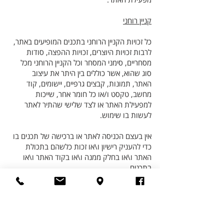
קניין רוחני
כל זכויות הקניין הרוחני בתכנים המופיעים באתר,
לרבות זכויות היוצרים, זכויות ההפצה, סודות
מסחריים, סימני המסחר וכל הקניין הרוחני מכל
סוג שהוא, אשר כוללים בין היתר את עיצוב
האתר, תמונות, קבצים גרפיים, יישומים, קוד
מחשב, טקסט ו/או כל חומר אחר, שייכות
למפעילת האתר או לצד שלישי שהתיר לאתר
לעשות בו שימוש.
אין בעצם הכניסה לאתר או ברכישה של תכנים בו
כדי להעניק רישיון ו\או זכות כלשהם בתכולת
האתר ו\או בחלק ממנה ו\או בקוד האתר ו\או
בתכנים.
אין להעתיק ו/או לשכפל באופן מלא או חלקי,
להציג בפומבי, להפיץ, לבצע בפומבי, להעביר
לרשות הציבור, לשנות, לעבד או ליצור יצירות
נגזרות, למכור או להשכיר כל חלק מהתכנים