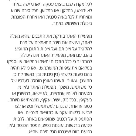
לכל מקרה שבו ביצוע עסקה ו/או גלישה באתר
לא יבוצעו, בחלקן ו/או במלואן, מכל סיבה שהיא
ומאחריות לכל בעיה טכנית ו/או אחרת הפוגמת
ביכולת השימוש באתר.
מפעילת האתר בודקת את התכנים שהיא מעלה
לאתר, ועושה את מירב המאמצים על מנת
להקפיד על איכותם ועל איכות התוכן המופיע
בהם, עם זאת, מפעילת האתר אינה יכולה
להתחייב כי כלל התכנים יתאימו במלואם או יספקו
במלואם את ציפיות המשתמש, ו\או כי לא תהיה
בהם טעות כלשהי (בין טכנית ובין באשר לתוכן
המוצג), ו\או כי יתאימו באופן מוחלט לערכיו של
כל משתמש, משכך, מפעילת האתר ו\או מי
מטעמה לא יהיו אחראים, ולא יישאו, במישרין או
בעקיפין, בכל נזק, ישיר, עקיף, תוצאתי או מיוחד,
כספי או אחר, שנגרם למשתמש\רוכש או לצד
שלישי כלשהו עקב או כתוצאה מצפייה ו\או
הסתמכות על תכנים שמופיעים באתר, לרבות
פגיעה ברגשות, עוגמת נפש, הפסד הכנסה ו\או
מניעת רווח שייגרמו מכל סיבה שהיא.