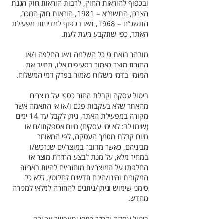
ובכפוף להוראות החוק, לרבות הוראות חוק הגנת
הצרכן, התשמ”א – 1981, הוראות חוק המכר,
התשכ”ח – 1968, ו/או בכפוף למדיניות מפעילת
האתר, כפי שתקבע מעת לעת.
מובהר בזאת כי כל השלמה ו/או החלפה ו/או
החזרת מוצר כאמור בסעיפים אלו, תחייב את
המזמין בדמי משלוח כאמור בפרק דמי המשלוח.
ביטול עסקה וקבלת החזר כספי על מוצרים
מהאתר שלא בעקבות פגם ו/או אי התאמה אשר
מקורה במפעילת האתר, ניתן לקבל עד 14 ימים
(שימו לב: לא ימי עסקים) מיום אספקתו/ם או
מיום קבלת מסמך העסקה, לפי המאוחר
מביניהם, כאשר מדובר במוצר/ים שנרכש/ו
במחיר מלא, על מנת לבצע החזרת מוצר או
החלפתו על המוצר/ים מוחזר/ים להיות באריזה
המקורית והינו/הינם חדשים לחלוטין, ללא כל
סימני שימוש וניתן/ניתנים להחזרה למלאי למכירה
מחדש.
ביטול עסקה והחזר כספי יתאפשר אך ורק