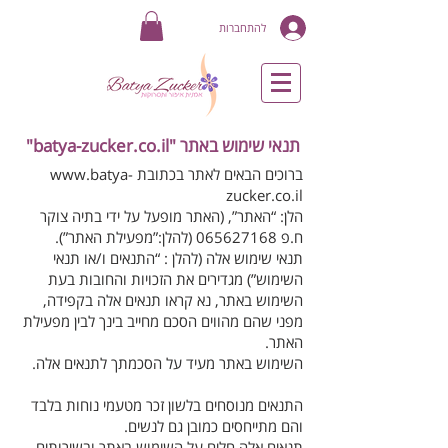
להתחברות
תנאי שימוש באתר "batya-zucker.co.il"
ברוכים הבאים לאתר בכתובת
www.batya-
zucker.co.il
הלן: “האתר”, (האתר מופעל על ידי בתיה צוקר
ח.פ 065627168 (להלן:”מפעילת האתר”).
תנאי שימוש אלה (להלן : “התנאים ו/או תנאי
השימוש”) מגדירים את הזכויות והחובות בעת
השימוש באתר, נא קראו תנאים אלה בקפידה,
מפני שהם מהווים הסכם מחייב בינך לבין מפעילת
האתר.
השימוש באתר מעיד על הסכמתך לתנאים אלה.
התנאים מנוסחים בלשון זכר מטעמי נוחות בלבד
והם מתייחסים כמובן גם לנשים.
תנאים אלה חלים על השימוש באתר ובשירותים