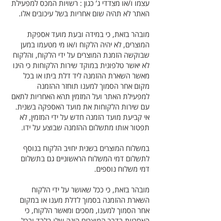
עצמו ו/או מצדדי ג’ כגון : רשויות המכס למפעילת
האתר לא תהיה שום אחריות בשל עיכובים אלו.
מובהר בזאת, כי במידה ובעת מועד אספקת
המוצרים, לא יהיה הלקוח ו/או מי מטעמו במען
שבוקשה הזמנת המוצרים על ידי הלקוח, והלקוח
לא יאשר טלפונית במוקד שירות הלקוחות כי הינו
מאשר השארת ההזמנה ליד דלת ביתו או בכל
מקום אחר הסמוך למענו תוחזר ההזמנה
למפעילת האתר ועל המזמין תהא האחריות לתאם
עם שירות הלקוחות את מועד האספקה בשנית.
אי קביעת מועד הזמנה חדש על ידי המזמין, לא
תפטור אותו מתשלום ההזמנה שבוצע על ידו.
במשלוח המוצרים בשנית יחויב הלקוח בנוסף
לתשלום דמי המשלוח הראשוניים גם בתשלום
דמי משלוח נוספים.
מובהר בזאת, כי ככל שאושר על ידי הלקוח
השארת ההזמנה בסמוך לדלת מענו או במקום
אחר הסמוך למענו, מסכים ומאשר הלקוח, כי
האחריות בדבר המוצרים הינה שלו בלבד ובכל