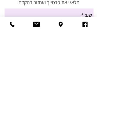
מלא/י את פרטייך ואחזור בהקדם
אני מסכימ/ה
לתנאי השימוש
שלח/י
בתיה צוקר